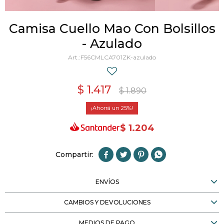
Camisa Cuello Mao Con Bolsillos
- Azulado
F56CMLCA701ZK-azulado
$
1.417
$
1.890
25
$
1.204




ENVÍOS
CAMBIOS Y DEVOLUCIONES
MEDIOS DE PAGO