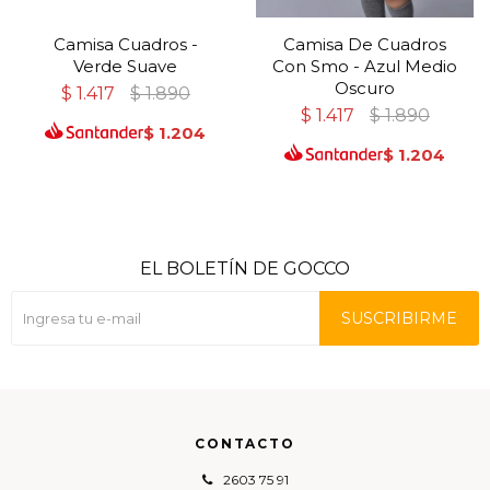
Camisa Cuadros -
Camisa De Cuadros
Verde Suave
Con Smo - Azul Medio
Oscuro
$
1.417
$
1.890
$
1.417
$
1.890
$
1.204
$
1.204
EL BOLETÍN DE GOCCO
SUSCRIBIRME
CONTACTO
2603 75 91