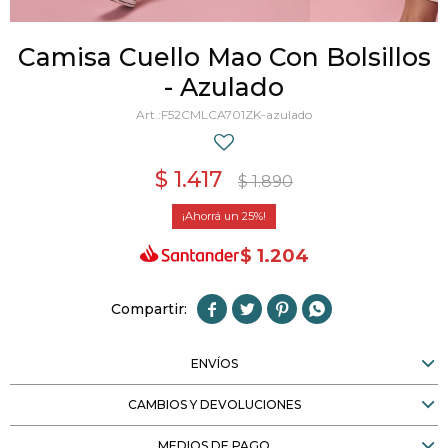
Camisa Cuello Mao Con Bolsillos
- Azulado
F52CMLCA701ZK-azulado
$
1.417
$
1.890
25
$
1.204




ENVÍOS
CAMBIOS Y DEVOLUCIONES
MEDIOS DE PAGO