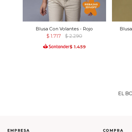
Blusa Con Volantes - Rojo
Blusa
$
1.717
$
2.290
$
1.459
EL B
EMPRESA
COMPRA