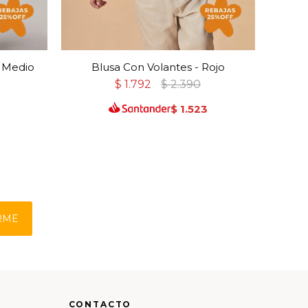
l Medio
Blusa Con Volantes - Rojo
Camis
$
1.792
$
2.390
$
1.523
RME
CONTACTO