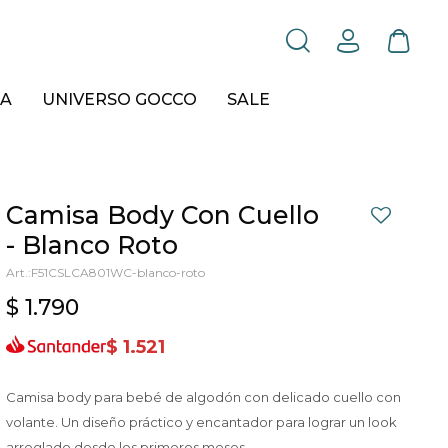
A
UNIVERSO GOCCO
SALE
Camisa Body Con Cuello
- Blanco Roto
F51CSLCA801WC-blanco-roto
$
1.790
$
1.521
Camisa body para bebé de algodón con delicado cuello con
volante. Un diseño práctico y encantador para lograr un look
arreglado desde los primeros meses.