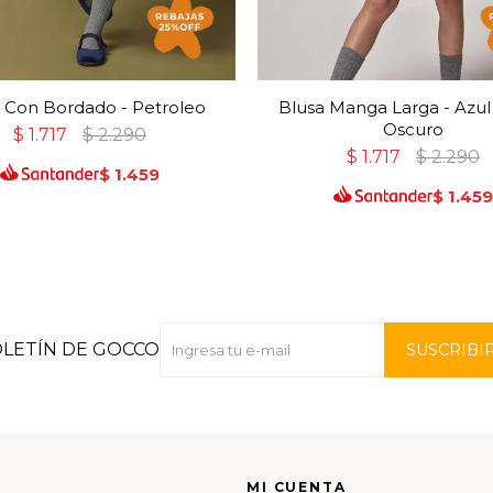
 Con Bordado - Petroleo
Blusa Manga Larga - Azu
Oscuro
$
1.717
$
2.290
$
1.717
$
2.290
$
1.459
$
1.459
OLETÍN DE GOCCO
SUSCRIBI
MI CUENTA