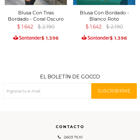
Blusa Con Tiras
Blusa Con Bordado -
Bordado - Coral Oscuro
Blanco Roto
$
1.642
$
2.190
$
1.642
$
2.190
$
1.396
$
1.396
EL BOLETÍN DE GOCCO
SUSCRIBIRME
CONTACTO
2603 75 91