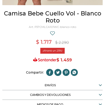
Camisa Bebe Cuello Vol - Blanco
Roto
F57CMLCA101WC-blanco-roto
$
1.717
$
2.290
25
$
1.459




ENVÍOS
CAMBIOS Y DEVOLUCIONES
MEDIOS DE PAGO