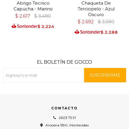
Abrigo Tecnico
Chaqueta De
Capucha - Marino
Terciopelo - Azul
Oscuro
$
2.617
$
3.490
$
2.692
$
3.590
$
2.224
$
2.288
EL BOLETÍN DE GOCCO
SUSCRIBIRME
CONTACTO
2603 75 91
Arocena 1590, Montevideo