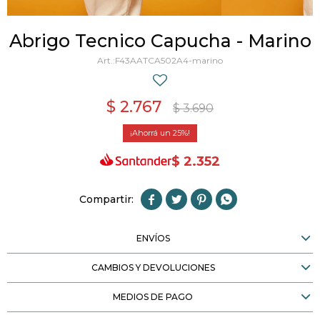
Abrigo Tecnico Capucha - Marino
F43AATCA502A4-marino
$
2.767
$
3.690
25
$
2.352




ENVÍOS
CAMBIOS Y DEVOLUCIONES
MEDIOS DE PAGO