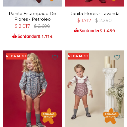
Ranita Estampado De
Ranita Flores - Lavanda
Flores - Petroleo
$
1.717
$
2.290
$
2.017
$
2.690
$
1.459
$
1.714