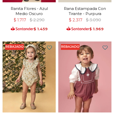
Ranita Flores - Azul
Rana Estampada Con
Medio Oscuro
Tirante - Purpura
$
1.717
$
2.290
$
2.317
$
3.090
$
1.459
$
1.969