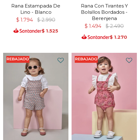
Rana Estampada De
Rana Con Tirantes Y
Lino - Blanco
Bolsillos Bordados -
Berenjena
$
1.794
$
2.990
$
1.494
$
2.490
$
1.525
$
1.270