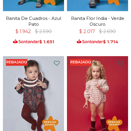
Ranita De Cuadros - Azul
Ranita Flor India - Verde
Pato
Oscuro
$
1.942
$
2.590
$
2.017
$
2.690
$
1.651
$
1.714