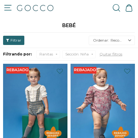

BEBÉ
Recomendados
Filtrando por:
Ranitas
Sección:
Niña
Quitar filtros