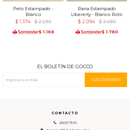
Peto Estampado -
Rana Estampado
Blanco
Libererty - Blanco Roto
$
1.374
$
2.290
$
2.094
$
3.490
$
1.168
$
1.780
EL BOLETÍN DE GOCCO
SUSCRIBIRME
CONTACTO
2603 75 91