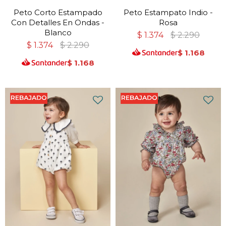
Peto Corto Estampado
Peto Estampato Indio -
Con Detalles En Ondas -
Rosa
Blanco
$
1.374
$
2.290
$
1.374
$
2.290
$
1.168
$
1.168