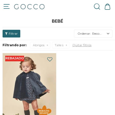

BEBÉ
Recomendados
Filtrando por:
Abrigos
Talle s
Quitar filtros