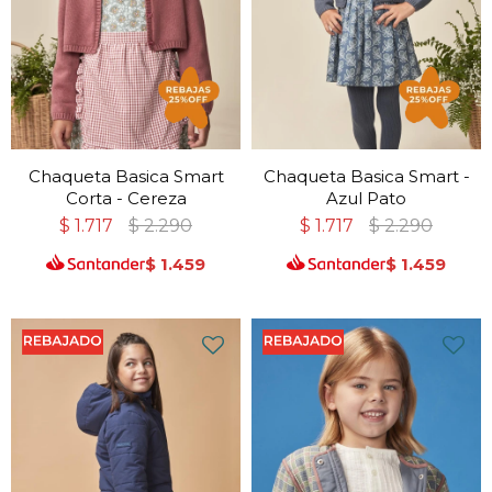
Chaqueta Basica Smart
Chaqueta Basica Smart -
Corta - Cereza
Azul Pato
$
1.717
$
2.290
$
1.717
$
2.290
$
1.459
$
1.459