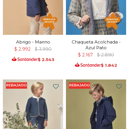
Abrigo - Marino
Chaqueta Acolchada -
Azul Pato
$
2.992
$
3.990
$
2.167
$
2.890
$
2.543
$
1.842