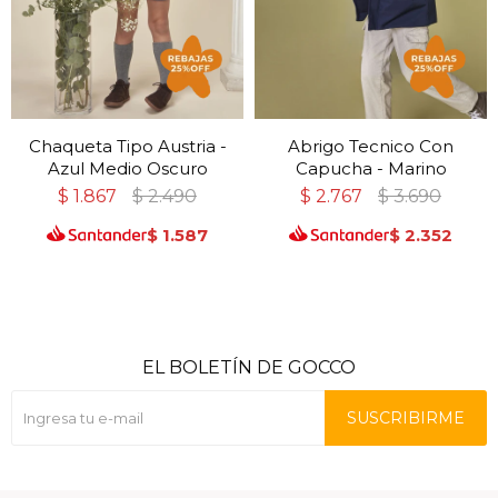
Chaqueta Tipo Austria -
Abrigo Tecnico Con
Azul Medio Oscuro
Capucha - Marino
$
1.867
$
2.490
$
2.767
$
3.690
$
1.587
$
2.352
EL BOLETÍN DE GOCCO
SUSCRIBIRME