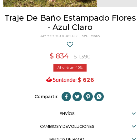
Traje De Baño Estampado Flores
- Azul Claro
S57BCUCA502ZT-azul-claro
$
834
$
1.390
40
$
626




ENVÍOS
CAMBIOS Y DEVOLUCIONES
MEDIOS DE PAGO