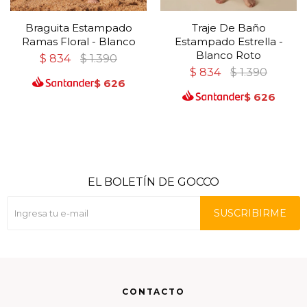
Braguita Estampado
Traje De Baño
Ramas Floral - Blanco
Estampado Estrella -
Blanco Roto
$
834
$
1.390
$
834
$
1.390
$
626
$
626
EL BOLETÍN DE GOCCO
SUSCRIBIRME
CONTACTO