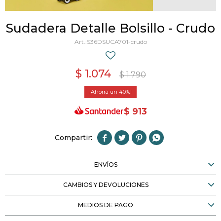
Sudadera Detalle Bolsillo - Crudo
S36DSUCA701-crudo
$
1.074
$
1.790
40
$
913




ENVÍOS
CAMBIOS Y DEVOLUCIONES
MEDIOS DE PAGO