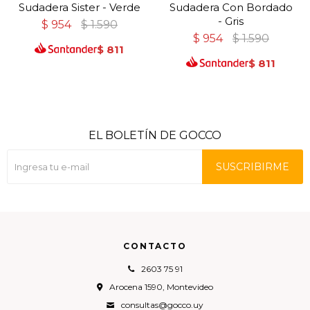
Sudadera Sister - Verde
Sudadera Con Bordado
- Gris
$
954
$
1.590
$
954
$
1.590
$
811
$
811
EL BOLETÍN DE GOCCO
SUSCRIBIRME
CONTACTO
2603 75 91
Arocena 1590, Montevideo
consultas@gocco.uy