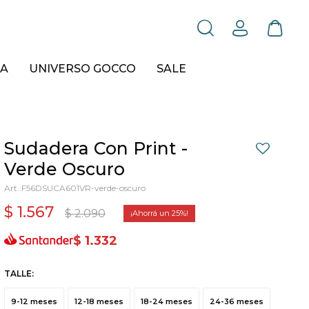
A
UNIVERSO GOCCO
SALE
Sudadera Con Print -
Verde Oscuro
F56DSUCA601VR-verde-oscuro
$
1.567
$
2.090
25
$
1.332
TALLE:
9-12 meses
12-18 meses
18-24 meses
24-36 meses