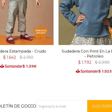
dera Estampada - Crudo
Sudadera Con Print En La 
- Petroleo
$
1.642
$
2.190
$
1.792
$
2.390
$
1.396
$
1.523
OLETÍN DE GOCCO
SUSCRIBI