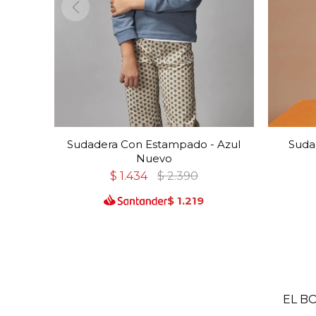
Sudadera Con Estampado - Azul
Suda
Nuevo
$
1.434
$
2.390
$
1.219
EL B