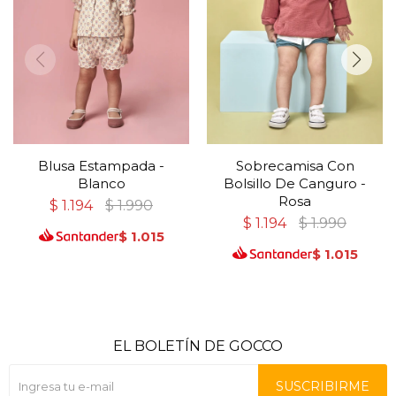
Blusa Estampada -
Sobrecamisa Con
Blanco
Bolsillo De Canguro -
Rosa
$
1.194
$
1.990
$
1.194
$
1.990
$
1.015
$
1.015
EL BOLETÍN DE GOCCO
SUSCRIBIRME