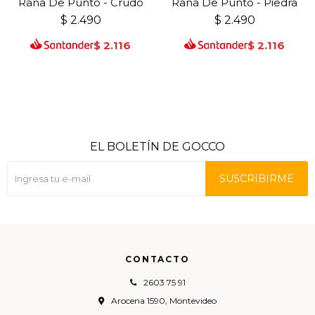
Rana De Punto - Crudo
Rana De Punto - Piedra
$
2.490
$
2.490
$
2.116
$
2.116
EL BOLETÍN DE GOCCO
SUSCRIBIRME
CONTACTO
2603 75 91
Arocena 1590, Montevideo