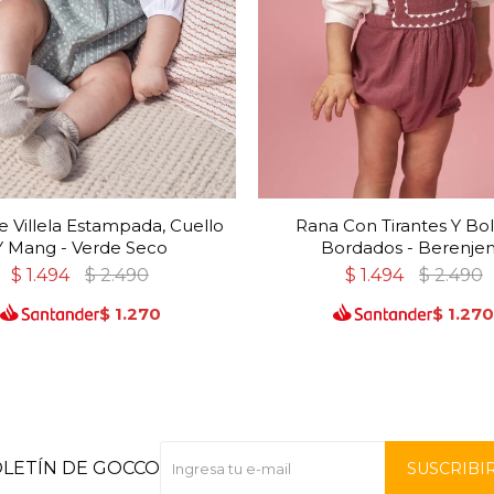
 Villela Estampada, Cuello
Rana Con Tirantes Y Bols
Y Mang - Verde Seco
Bordados - Berenje
$
1.494
$
2.490
$
1.494
$
2.490
$
1.270
$
1.27
OLETÍN DE GOCCO
SUSCRIBI