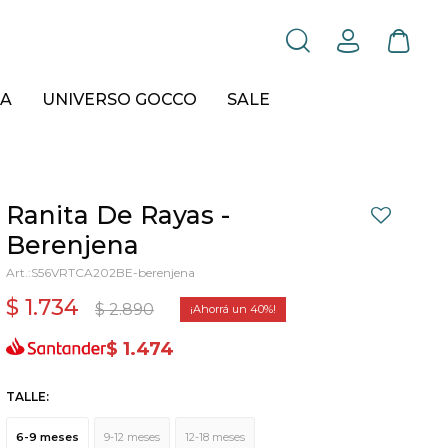
A
UNIVERSO GOCCO
SALE
Ranita De Rayas -
Berenjena
S56VRTCA202BE-berenjena
$
1.734
$
2.890
40
$
1.474
TALLE:
6-9 meses
9-12 meses
12-18 meses