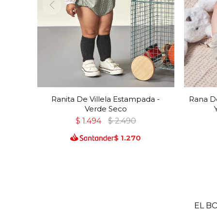
Ranita De Villela Estampada -
Rana De
Verde Seco
$
1.494
$
2.490
$
1.270
EL B