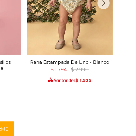
illos
Rana Estampada De Lino - Blanco
Rani
na
$
1.794
$
2.990
$
1.525
0
RME