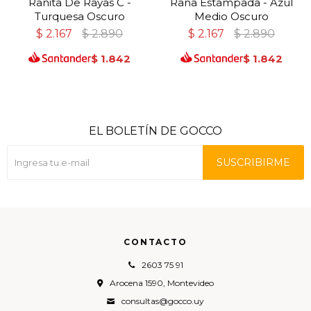
Ranita De Rayas C -
Rana Estampada - Azul
Turquesa Oscuro
Medio Oscuro
$
2.167
$
2.890
$
2.167
$
2.890
$
1.842
$
1.842
EL BOLETÍN DE GOCCO
SUSCRIBIRME
CONTACTO
2603 75 91
Arocena 1590, Montevideo
consultas@gocco.uy