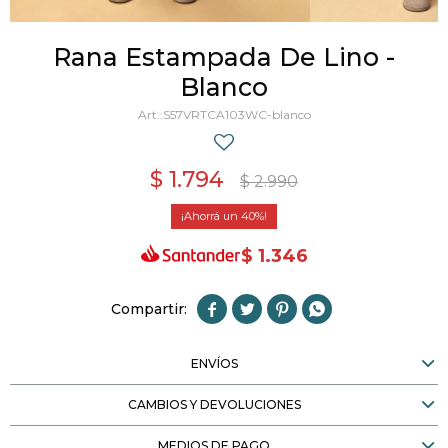
Rana Estampada De Lino -
Blanco
S57VRTCA103WC-blanco
$
1.794
$
2.990
40
$
1.346




ENVÍOS
CAMBIOS Y DEVOLUCIONES
MEDIOS DE PAGO