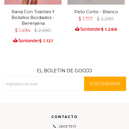
Rana Con Tirantes Y
Peto Corto - Blanco
Bolsillos Bordados -
$
1.717
$
2.290
Berenjena
$
1.288
$
1.494
$
2.490
$
1.121
EL BOLETÍN DE GOCCO
SUSCRIBIRME
CONTACTO
2603 75 91