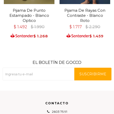
Pijama De Punto
Pijama De Rayas Con
Estampado - Blanco
Contraste - Blanco
Optico
Roto
$
1.492
$
1.990
$
1.717
$
2.290
$
1.268
$
1.459
EL BOLETÍN DE GOCCO
SUSCRIBIRME
CONTACTO
2603 75 91