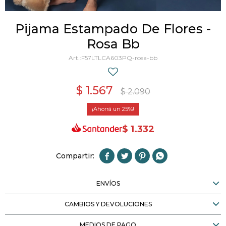
Pijama Estampado De Flores -
Rosa Bb
F57LTLCA603PQ-rosa-bb
$
1.567
$
2.090
25
$
1.332




ENVÍOS
CAMBIOS Y DEVOLUCIONES
MEDIOS DE PAGO