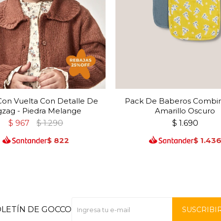
Con Vuelta Con Detalle De
Pack De Baberos Combin
gzag - Piedra Melange
Amarillo Oscuro
$
967
$
1.290
$
1.690
$
822
$
1.43
OLETÍN DE GOCCO
SUSCRIBI