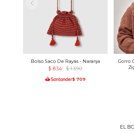
Bolso Saco De Rayas - Naranja
Gorro 
Zi
$
834
$
1.390
$
709
EL B