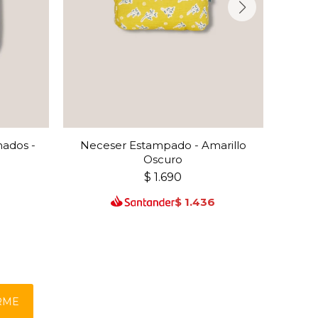
ados -
Neceser Estampado - Amarillo
Bo
Oscuro
$
1.690
6
$
1.436
RME