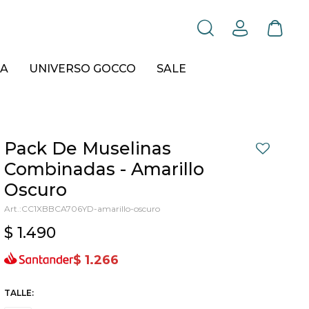
A
UNIVERSO GOCCO
SALE
Pack De Muselinas
Combinadas - Amarillo
Oscuro
CC1XBBCA706YD-amarillo-oscuro
$
1.490
$
1.266
TALLE: