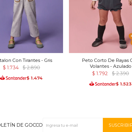
alon Con Tirantes - Gris
Peto Corto De Rayas 
Volantes - Azulado
$
1.734
$
2.890
$
1.792
$
2.390
$
1.474
$
1.523
OLETÍN DE GOCCO
SUSCRIBI