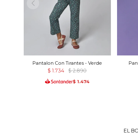
Pantalon Con Tirantes - Verde
Pant
$
1.734
$
2.890
$
1.474
EL B