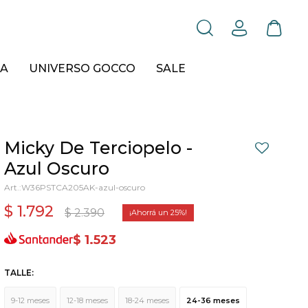
A
UNIVERSO GOCCO
SALE
Micky De Terciopelo -
Azul Oscuro
W36PSTCA205AK-azul-oscuro
$
1.792
$
2.390
25
$
1.523
TALLE:
9-12 meses
12-18 meses
18-24 meses
24-36 meses