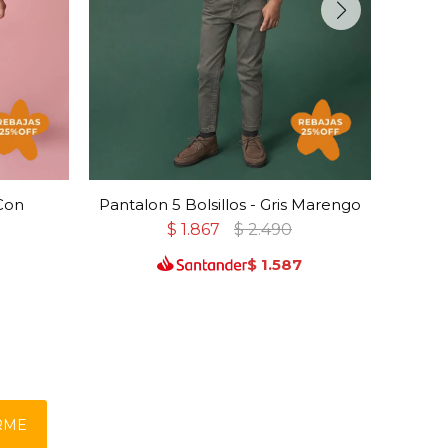
Con
Pantalon 5 Bolsillos - Gris Marengo
Pa
$
1.867
$
2.490
$
1.587
RME