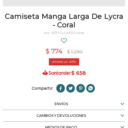
Camiseta Manga Larga De Lycra
- Coral
S33TCLCA301-coral
$
774
$
1.290
40
$
658




ENVÍOS
CAMBIOS Y DEVOLUCIONES
MEDIOS DE PAGO