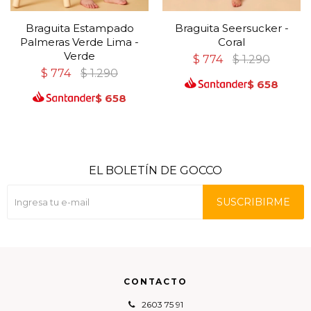
Braguita Estampado
Braguita Seersucker -
Palmeras Verde Lima -
Coral
Verde
$
774
$
1.290
$
774
$
1.290
$
658
$
658
EL BOLETÍN DE GOCCO
SUSCRIBIRME
CONTACTO
2603 75 91