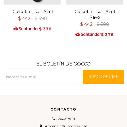
Calcetin Liso - Azul
Calcetin Liso - Azul
Pavo
$
442
$
590
$
442
$
590
$
376
$
376
EL BOLETÍN DE GOCCO
SUSCRIBIRME
CONTACTO
2603 75 91
Arocena 1590, Montevideo