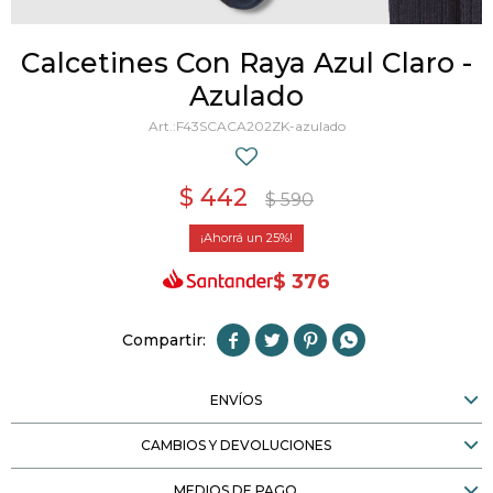
Calcetines Con Raya Azul Claro -
Azulado
F43SCACA202ZK-azulado
$
442
$
590
25
$
376




ENVÍOS
CAMBIOS Y DEVOLUCIONES
MEDIOS DE PAGO