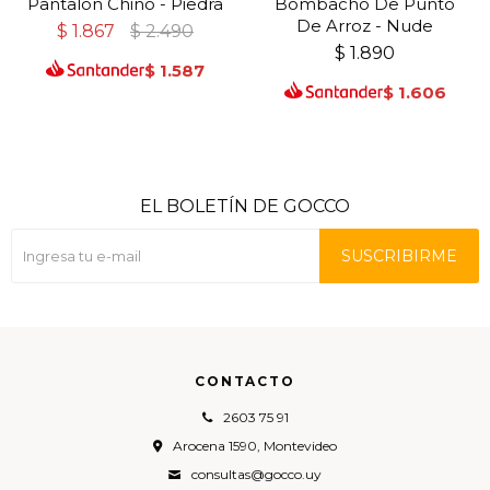
Pantalon Chino - Piedra
Bombacho De Punto
De Arroz - Nude
$
1.867
$
2.490
$
1.890
$
1.587
$
1.606
EL BOLETÍN DE GOCCO
SUSCRIBIRME
CONTACTO
2603 75 91
Arocena 1590, Montevideo
consultas@gocco.uy