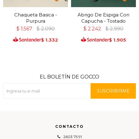
Chaqueta Basica -
Abrigo De Espiga Con
Purpura
Capucha - Tostado
$
1.567
$
2.090
$
2.242
$
2.990
$
1.332
$
1.905
EL BOLETÍN DE GOCCO
SUSCRIBIRME
CONTACTO
2603 75 91