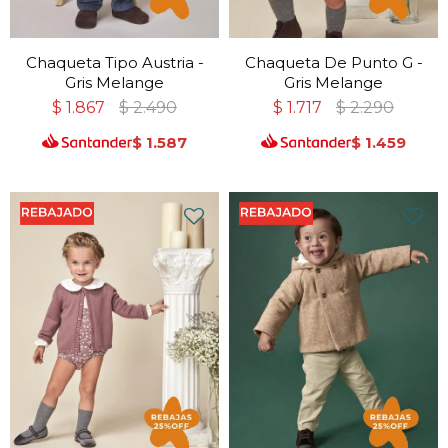
Chaqueta Tipo Austria -
Chaqueta De Punto G -
Gris Melange
Gris Melange
$
1.867
$
2.490
$
1.717
$
2.290
$
1.587
$
1.459