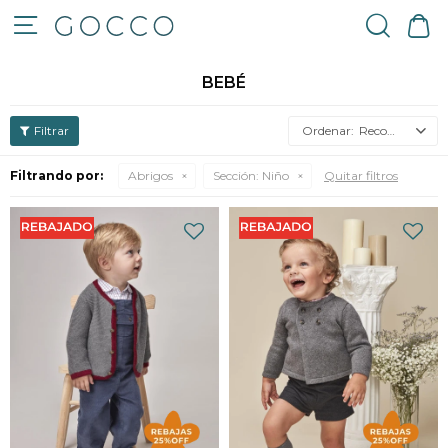

BEBÉ
Recomendados
Filtrando por:
Abrigos
Sección:
Niño
Quitar filtros