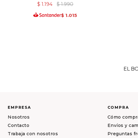
$
1.194
$
1.990
$
1.015
EL B
EMPRESA
COMPRA
Nosotros
Cómo compr
Contacto
Envíos y ca
Trabaja con nosotros
Preguntas f