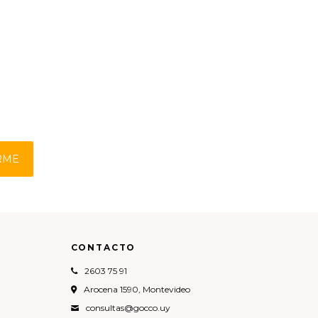
RME
CONTACTO
2603 75 91
Arocena 1590, Montevideo
consultas@gocco.uy