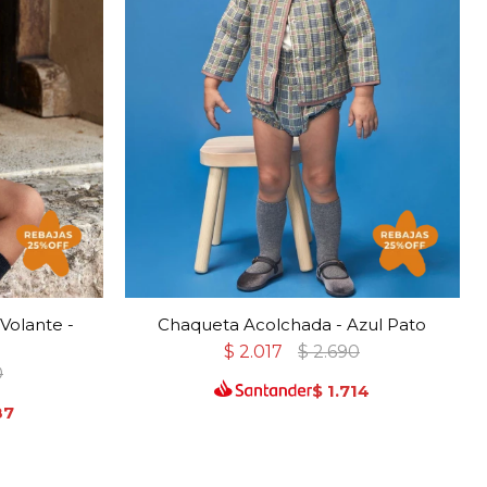
Volante -
Chaqueta Acolchada - Azul Pato
$
2.017
$
2.690
0
$
1.714
87