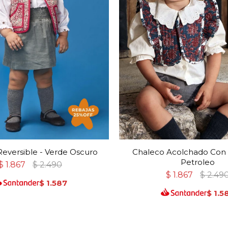
eversible - Verde Oscuro
Chaleco Acolchado Con 
Petroleo
$
1.867
$
2.490
$
1.867
$
2.49
$
1.587
$
1.5