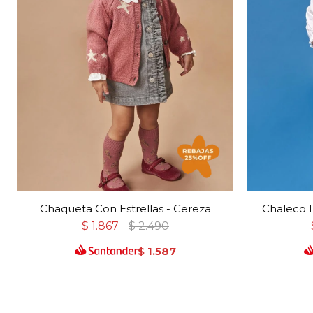
Chaqueta Con Estrellas - Cereza
Chaleco R
$
1.867
$
2.490
$
1.587